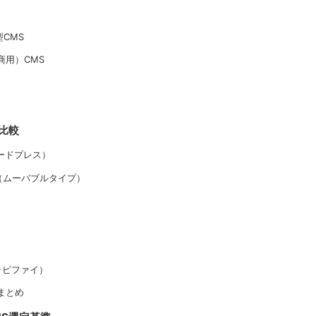
型CMS
商用）CMS
と比較
（ワードプレス）
Type（ムーバブルタイプ）
ショッピファイ）
較まとめ