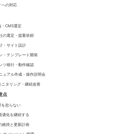
ティへの対応
定義・CMS選定
作会社の選定・提案依頼
報設計・サイト設計
ザイン・テンプレート開発
ンテンツ移行・動作確認
運用マニュアル作成・操作説明会
開・モニタリング・継続改善
意点
管理を怠らない
ス最適化を継続する
質の維持と更新計画