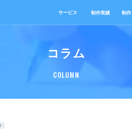
サービス
制作実績
制作
コラム
COLUMN
S