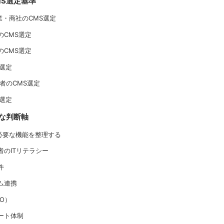
MS選定基準
産業・商社のCMS選定
のCMS選定
のCMS選定
S選定
業者のCMS選定
S選定
的な判断軸
と必要な機能を整理する
当者のITリテラシー
件
テム連携
CO）
ポート体制