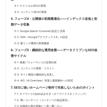
4-1. テクニカルSEOの実装
4-2. コンテンツSEOの実装
5. フェーズ4：公開後の初期最適化——インデックス促進と初
期データ収集
5-1. Google Search Consoleの設定と活用
5-2. GA4（Googleアナリティクス4）の設定
5-3. 被リンク獲得の初期施策
6. フェーズ5：継続的な運用改善——データドリブンなSEO改
善サイクル
6-1. 検索パフォーマンスの定期分析
6-2. コンテンツの更新・リライト
6-3. サイト構造の継続的な見直し
6-4. AIO（AI Overview）対策と最新動向への対応
7. SEOに強いホームページ制作で失敗しないためのポイント
7-1. キーワードの詰め込みすぎ（キーワードスタッフィング）
7-2. 薄いコンテンツ（コンテンツの低品質化）
7-3. 短期的な順位変動に一喜一憂しない