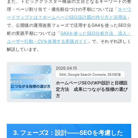
また、トピッククラスター構築の土台となるキーワードの整
理・ページ割り当て・優先順位づけの手順については「
キーワ
ードマップとは？ホームページSEO設計図の作り方と活用法
」
で、公開後の運用改善フェーズで活用するGA4を使ったSEO分
析の実践手順については「
GA4を使ったSEO分析方法 流入・
ユーザー行動・CVを改善する実践ガイド
」で、それぞれ詳しく
解説しています。
2026.04.15
GA4, Google Search Console, SEO対策
ホームページSEOのKPI設計と目標設
定方法 成果につながる指標の選び
方
3. フェーズ2：設計——SEOを考慮した