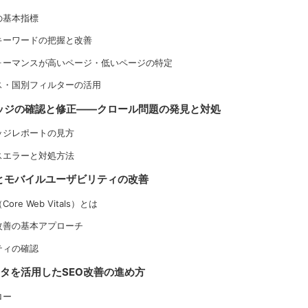
の基本指標
キーワードの把握と改善
ォーマンスが高いページ・低いページの特定
ス・国別フィルターの活用
ッジの確認と修正——クロール問題の発見と対処
ッジレポートの見方
スエラーと対処方法
とモバイルユーザビリティの改善
e Web Vitals）とは
改善の基本アプローチ
ティの確認
leデータを活用したSEO改善の進め方
ロー