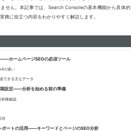
せん。本記事では、Search Consoleの基本機能から具体
実務に役立つ内容をわかりやすく解説します。
leとは——ホームページSEOの必須ツール
GA4の違い
eで確認できる主なデータ
leの初期設定——分析を始める前の準備
所有権確認
送信
レポートの活用——キーワードとページのSEO分析