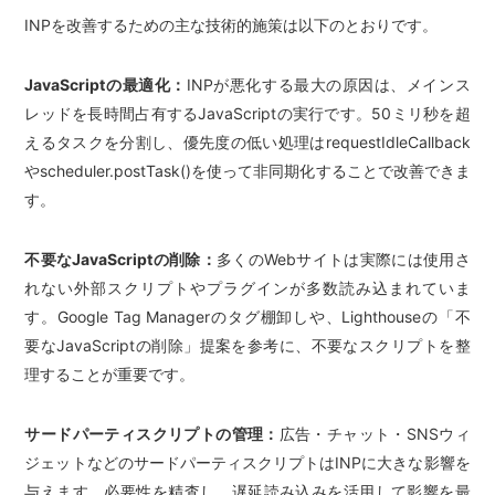
INPを改善するための主な技術的施策は以下のとおりです。
JavaScriptの最適化：
INPが悪化する最大の原因は、メインス
レッドを長時間占有するJavaScriptの実行です。50ミリ秒を超
えるタスクを分割し、優先度の低い処理はrequestIdleCallback
やscheduler.postTask()を使って非同期化することで改善できま
す。
不要なJavaScriptの削除：
多くのWebサイトは実際には使用さ
れない外部スクリプトやプラグインが多数読み込まれていま
す。Google Tag Managerのタグ棚卸しや、Lighthouseの「不
要なJavaScriptの削除」提案を参考に、不要なスクリプトを整
理することが重要です。
サードパーティスクリプトの管理：
広告・チャット・SNSウィ
ジェットなどのサードパーティスクリプトはINPに大きな影響を
与えます。必要性を精査し、遅延読み込みを活用して影響を最