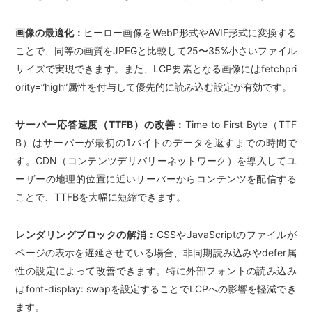
画像の最適化：
ヒーロー画像をWebP形式やAVIF形式に変換する
ことで、同等の画質をJPEGと比較して25〜35%小さいファイル
サイズで実現できます。また、LCP要素となる画像にはfetchpri
ority=”high”属性を付与して優先的に読み込む設定が有効です。
サーバー応答速度（TTFB）の改善：
Time to First Byte（TTF
B）はサーバーが最初の1バイトのデータを返すまでの時間で
す。CDN（コンテンツデリバリーネットワーク）を導入してユ
ーザーの地理的位置に近いサーバーからコンテンツを配信する
ことで、TTFBを大幅に短縮できます。
レンダリングブロックの解消：
CSSやJavaScriptのファイルが
ページの表示を遅延させている場合、非同期読み込みやdefer属
性の設定によって改善できます。特に外部フォントの読み込み
はfont-display: swapを設定することでLCPへの影響を軽減でき
ます。