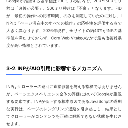
Googleが推奨する基準値は200ミリ秒以内で、200〜500ミリ
秒は「改善が必要」、500ミリ秒超は「不良」となります。FID
が「最初の操作への応答時間」のみを測定していたのに対し、I
NPは「ページ滞在中のすべての操作」の応答性を評価する点で
大きく異なります。2026年現在、全サイトの約43%がINPの基
準値を満たせておらず、Core Web Vitalsのなかで最も改善難易
度が高い指標とされています。
3-2. INPがAIO引用に影響するメカニズム
INPはクローラーの巡回に直接影響を与える指標ではありません
が、ページエクスペリエンス全体の評価においてGoogleが重視
する要素です。INPが低下する根本原因であるJavaScriptの過剰
な実行は、ページのレンダリング遅延を引き起こし、結果とし
てクローラーがコンテンツを正確に解析できない状態を生じさ
せます。